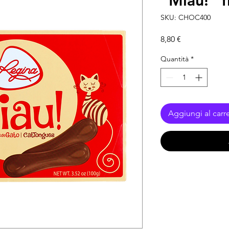
"Miau!" 
SKU: CHOC400
Prezzo
8,80 €
Quantità
*
Aggiungi al carre