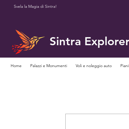
Svela la Magia di Sintra!
Sintra Explore
Home
Palazzi e Monumenti
Voli e noleggio auto
Piani