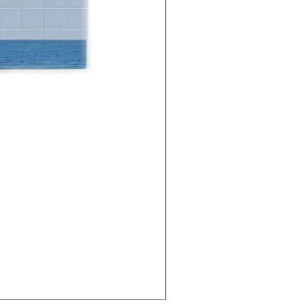
Cities - Santa Maria da Fe
Prezzo
38,50 €