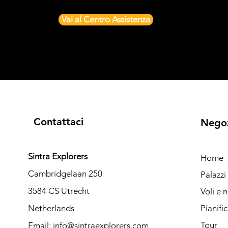
Vai al Centro Assistenza
Contattaci
Nego
Sintra Explorers
Home
Cambridgelaan 250
Palazz
3584 CS Utrecht
Voli e 
Netherlands
Pianifi
Tour
Email:
info@sintraexplorers.com