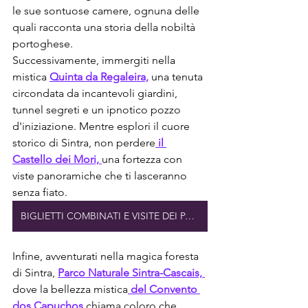
le sue sontuose camere, ognuna delle 
quali racconta una storia della nobiltà 
portoghese.
Successivamente, immergiti nella 
mistica 
Quinta da Regaleira,
 una tenuta 
circondata da incantevoli giardini, 
tunnel segreti e un ipnotico pozzo 
d'iniziazione. Mentre esplori il cuore 
storico di Sintra, non perdere
 il 
Castello dei Mori, 
una fortezza con 
viste panoramiche che ti lasceranno 
senza fiato.
BIGLIETTI COMBINATI E VISITE DEI PALAZZI DI SINTRA
Infine, avventurati nella magica foresta 
di Sintra, 
Parco Naturale Sintra-Cascais, 
dove la bellezza mistica
 del Convento 
dos Capuchos
 chiama coloro che 