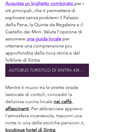
Acquista un biglietto combinato 
per i 
siti principali, che ti permetterà di 
esplorare senza problemi il Palazzo 
della Pena, la Quinta da Regaleira e il 
Castello dei Mori. Valuta l'opzione di 
assumere 
una guida locale
 per 
ottenere una comprensione più 
approfondita della ricca storia e del 
folklore di Sintra.
AUTOBUS TURISTICO DI SINTRA 434 e 435
Mentre ti muovi tra le strette strade 
lastricate di ciottoli, concediti la 
deliziosa cucina locale 
nei caffè 
affascinanti
. Per abbracciare appieno 
l'atmosfera incantevole, trascorri una 
notte in una delle storiche pensioni o
boutique hotel di Sintra
, 