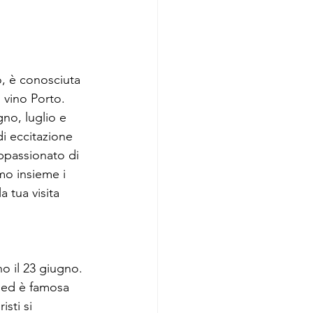
o, è conosciuta 
 vino Porto. 
no, luglio e 
di eccitazione 
appassionato di 
mo insieme i 
a tua visita 
o il 23 giugno. 
, ed è famosa 
isti si 