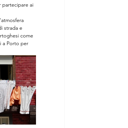
r partecipare ai 
'atmosfera 
i strada e 
ortoghesi come 
i a Porto per 