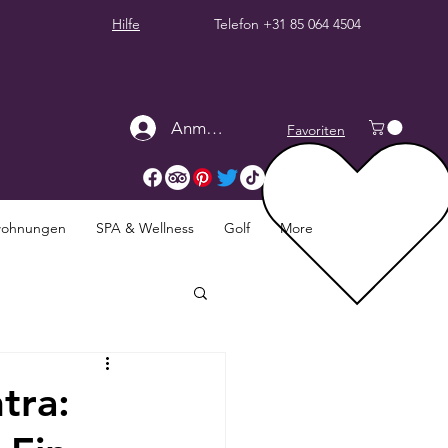
Hilfe
Telefon
+31 85 064 4504
Anmelden
Favoriten
twohnungen
SPA & Wellness
Golf
More
tra: