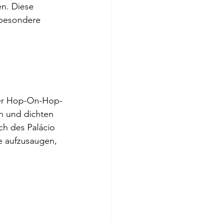
en. Diese 
sbesondere 
ser Hop-On-Hop-
n und dichten 
ch des Palácio 
e aufzusaugen, 