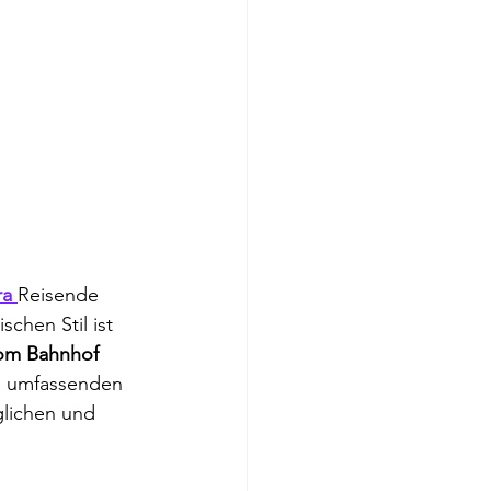
ra 
Reisende 
chen Stil ist 
om Bahnhof 
em umfassenden 
glichen und 