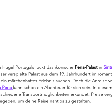
 Hügel Portugals lockt das ikonische 
Pena-Palast
 in 
Sint
eser verspielte Palast aus dem 19. Jahrhundert im romantis
ie ein märchenhaftes Erlebnis suchen. Doch die Anreise 
v
a Pena 
kann schon ein Abenteuer für sich sein. In dies
rschiedene Transportmöglichkeiten erkundet, Preise ver
gegeben, um deine Reise nahtlos zu gestalten.