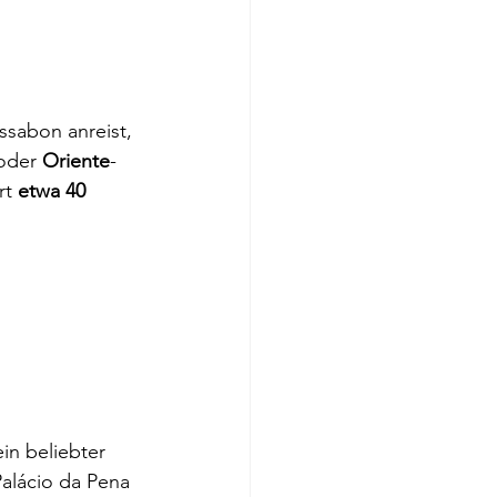
sabon anreist, 
oder 
Oriente
-
t 
etwa 40 
ein beliebter 
alácio da Pena 