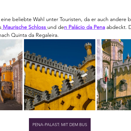
t eine beliebte Wahl unter Touristen, da er auch andere
s
 Maurische Schloss 
und de
n Palácio da Pena
 abdeckt. 
nach Quinta da Regaleira.
PENA-PALAST: MIT DEM BUS