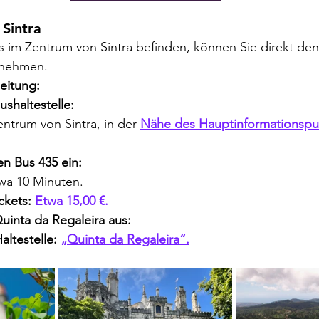
Sintra
s im Zentrum von Sintra befinden, können Sie direkt den
 nehmen.
leitung:
ushaltestelle:
entrum von Sintra, in der 
Nähe des Hauptinformationspun
en Bus 435 ein:
wa 10 Minuten.
ckets:
Etwa 15,00 €.
uinta da Regaleira aus:
ltestelle:
„Quinta da Regaleira“.