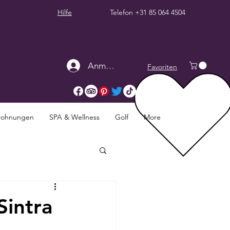
Hilfe
Telefon
+31 85 064 4504
Anmelden
Favoriten
twohnungen
SPA & Wellness
Golf
More
Sintra