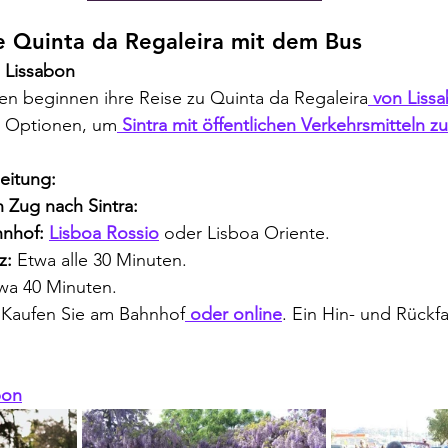
e Quinta da Regaleira mit dem Bus
 Lissabon
en beginnen ihre Reise zu Quinta da Regaleira
 von Liss
e Optionen, um
 Sintra mit öffentlichen Verkehrsmitteln z
leitung:
Zug nach Sintra:
hnhof:
Lisboa Rossio
 oder Lisboa Oriente.
z:
 Etwa alle 30 Minuten.
wa 40 Minuten.
 Kaufen Sie am Bahnhof
 oder online
. Ein Hin- und Rückfa
bon