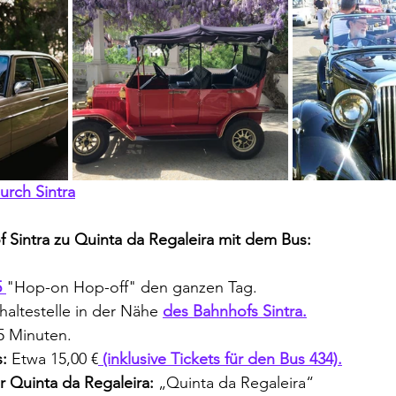
urch Sintra
 Sintra zu Quinta da Regaleira mit dem Bus:
 
"Hop-on Hop-off" den ganzen Tag.
haltestelle in der Nähe 
des Bahnhofs Sintra.
5 Minuten.
s:
 Etwa 15,00 €
 (inklusive Tickets für den Bus 434).
ür Quinta da Regaleira:
 „Quinta da Regaleira“