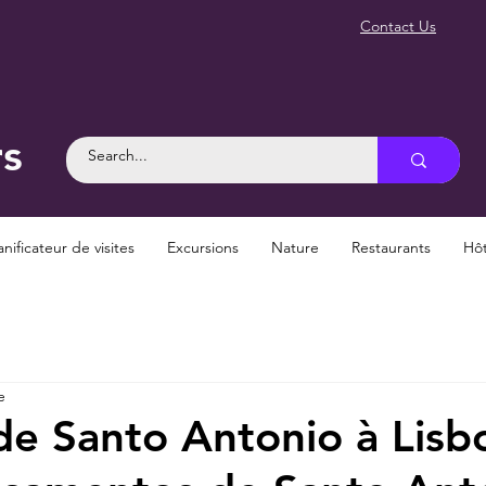
Contact Us
rs
anificateur de visites
Excursions
Nature
Restaurants
Hôt
e
 de Santo Antonio à Lis