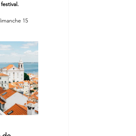
estival.
 dimanche 15 
 de 