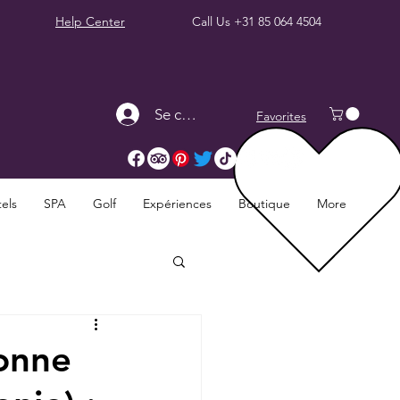
Help Center
Call Us
+31 85 064 4504
Se connecter
Favorites
els
SPA
Golf
Expériences
Boutique
More
bonne