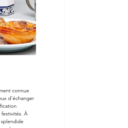
ment connue 
reux d'échanger 
fication 
estivités. À 
 splendide 