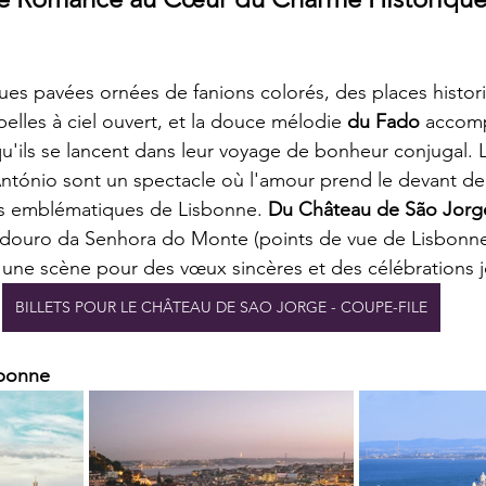
rues pavées ornées de fanions colorés, des places histor
elles à ciel ouvert, et la douce mélodie 
du Fado
 accomp
qu'ils se lancent dans leur voyage de bonheur conjugal. 
tónio sont un spectacle où l'amour prend le devant de 
 emblématiques de Lisbonne. 
Du Château de São Jorg
Miradouro da Senhora do Monte (points de vue de Lisbonn
 une scène pour des vœux sincères et des célébrations 
BILLETS POUR LE CHÂTEAU DE SAO JORGE - COUPE-FILE
sbonne