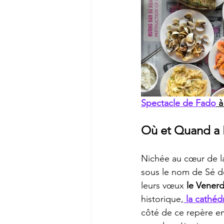
Spectacle de Fado
 à
Où et Quand a L
Nichée au cœur de la
sous le nom de Sé de
leurs vœux 
le Venerdi
historique,
 la cathéd
côté de ce repère e