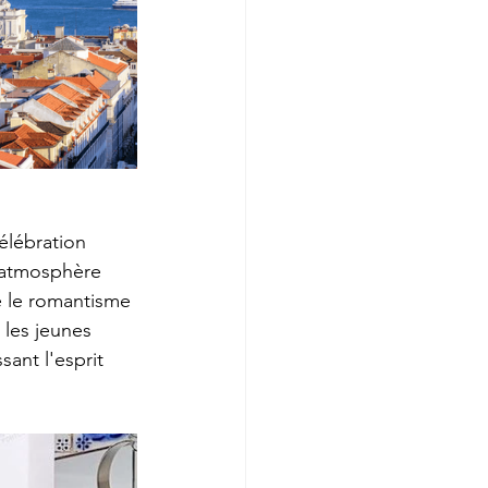
élébration 
'atmosphère 
e le romantisme 
 les jeunes 
ant l'esprit 