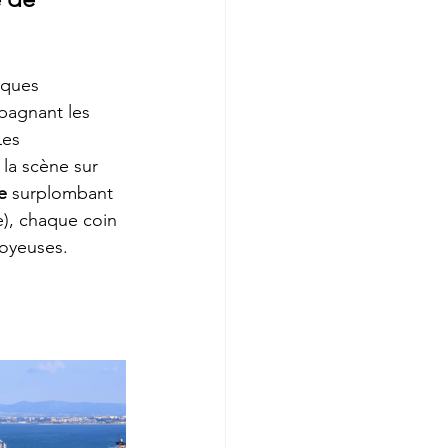
iques 
agnant les 
Les 
la scène sur 
e
 surplombant 
e), chaque coin 
joyeuses.