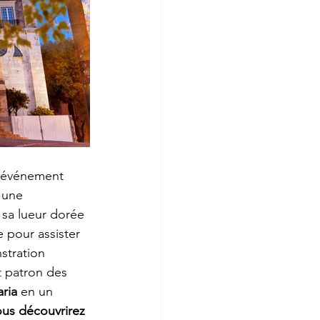
l'événement 
 une 
 sa lueur dorée 
 pour assister 
stration 
nt patron des 
ria 
en un 
ous découvrirez 