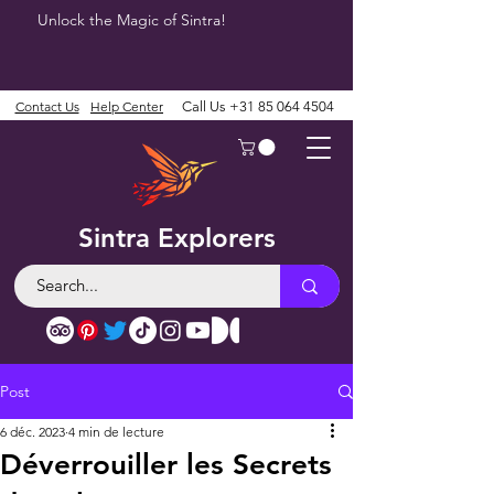
Unlock the Magic of Sintra!
Contact Us
Help Center
Call Us
+31 85 064 4504
Sintra Explorers
Post
6 déc. 2023
4 min de lecture
Déverrouiller les Secrets