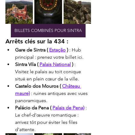
BILLETS COMBINÉS POUR SINTRA
Arrêts clés sur la 434 :
Gare de Sintra (
Estação
)
 : Hub 
principal : prenez votre billet ici.
Sintra Vila (
Palais National
)
 : 
Visitez le palais au toit conique 
situé en plein cœur de la ville.
Castelo dos Mouros (
Château 
maure)
 : ruines antiques avec vues 
panoramiques.
Palácio da Pena (
Palais de Pena)
 : 
Le chef-d'œuvre romantique : 
arrivez tôt pour éviter les files 
d'attente.