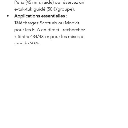
Pena (45 min, raide) ou réservez un 
e-tuk-tuk guidé (50 €/groupe).
Applications essentielles
 : 
Téléchargez Scotturb ou Moovit 
pour les ETA en direct - recherchez 
« Sintra 434/435 » pour les mises à 
jour de 2026.
Sintra
Le charme réside dans sa 
quiétude et sa beauté, et 
les bus 434 et 
435
 vous permettent de passer plus de 
temps à admirer les paysages qu'à 
vous déplacer. Grâce à ces horaires 
confirmés, 2026 promet des voyages 
plus agréables vers les plus beaux sites 
du Portugal. 
Vous prévoyez un voyage 
?
 Laissez un commentaire ci-dessous 
 : 
quel est le palais que vous devez 
absolument visiter ?
 Bon voyage !