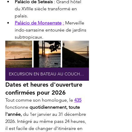
Palácio de Seteais
 : Grand hôtel 
du XVIIIe siècle transformé en 
palais.
Palácio de Monserrate
:
 Merveille 
indo-sarrasine entourée de jardins 
subtropicaux.
EXCURSION EN BATEAU AU COUCHER DE SOLEIL À LISBONNE
Dates et heures d'ouverture 
confirmées pour 2026
Tout comme son homologue, le 
435
fonctionne 
quotidiennement, toute 
l'année,
 du 1er janvier au 31 décembre 
2026. Intégré au même pass 24 heures, 
il est facile de changer d'itinéraire en 