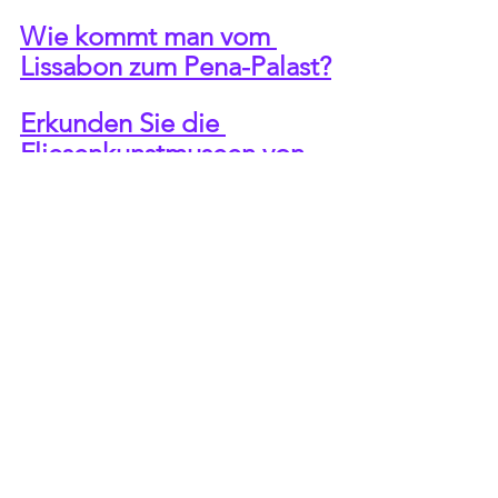
Wie kommt man vom 
Lissabon zum Pena-Palast?
Erkunden Sie die 
Fliesenkunstmuseen von 
Lissabon.
Holen Sie sich die 
Lissabon-Karte für 
Transport- und 
Museumsrabatte.
Erkunden Sie geführte 
Touren durch Lissabon.
Buchen Sie eine Fado-