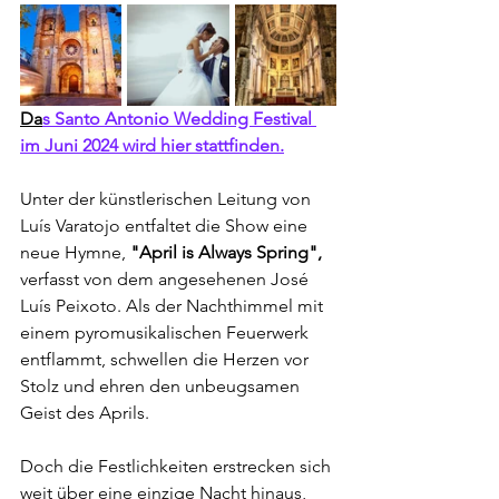
Da
s Santo Antonio Wedding Festival 
im Juni 2024 wird hier stattfinden.
Unter der künstlerischen Leitung von 
Luís Varatojo entfaltet die Show eine 
neue Hymne, 
"April is Always Spring",
verfasst von dem angesehenen José 
Luís Peixoto. Als der Nachthimmel mit 
einem pyromusikalischen Feuerwerk 
entflammt, schwellen die Herzen vor 
Stolz und ehren den unbeugsamen 
Geist des Aprils.
Doch die Festlichkeiten erstrecken sich 
weit über eine einzige Nacht hinaus, 