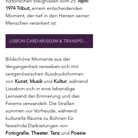
historischen Ereignissen vom 25. 
April 
1974 Tribut,
 einem entscheidenden 
Moment, der tief in den Herzen seiner 
Menschen verankert ist.
LISBON CARD-MUSEUM & TRANSPORT-RABATTE
Bildschöne Momente aus der 
Vergangenheit verweben sich mit 
zeitgenössischen Ausdrucksformen 
von 
Kunst
, 
Musik 
und 
Kultur
, während 
Lissabon sich in eine lebendige 
Leinwand der Erinnerung und des 
Feierns verwandelt. Die Straßen 
summen vor Vorfreude, während 
kulturelle Räume zu Bühnen für 
fesselnde Darbietungen von 
Fotografie
, 
Theater
, 
Tanz 
und 
Poesie 