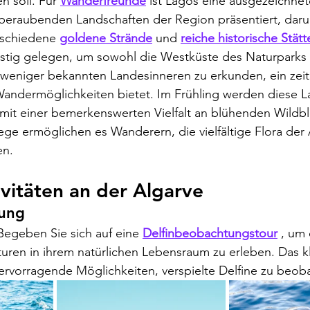
 soll. Für 
Wanderfreunde
 ist Lagos eine ausgezeichnet
beraubenden Landschaften der Region präsentiert, daru
schiedene 
goldene Strände
 und 
reiche historische Stätt
stig gelegen, um sowohl die Westküste des Naturparks a
 weniger bekannten Landesinneren zu erkunden, ein zeit
andermöglichkeiten bietet. Im Frühling werden diese L
mit einer bemerkenswerten Vielfalt an blühenden Wildb
e ermöglichen es Wanderern, die vielfältige Flora der Al
en.
ivitäten an der Algarve
tung
 Begeben Sie sich auf eine 
Delfinbeobachtungstour
 , um 
uren in ihrem natürlichen Lebensraum zu erleben. Das k
hervorragende Möglichkeiten, verspielte Delfine zu beob