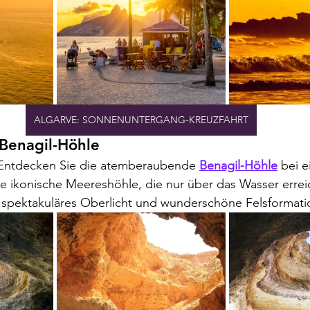
ALGARVE: SONNENUNTERGANG-KREUZFAHRT
Benagil-Höhle
 Entdecken Sie die atemberaubende 
Benagil-Höhle
 bei e
se ikonische Meereshöhle, die nur über das Wasser erreic
n spektakuläres Oberlicht und wunderschöne Felsformati