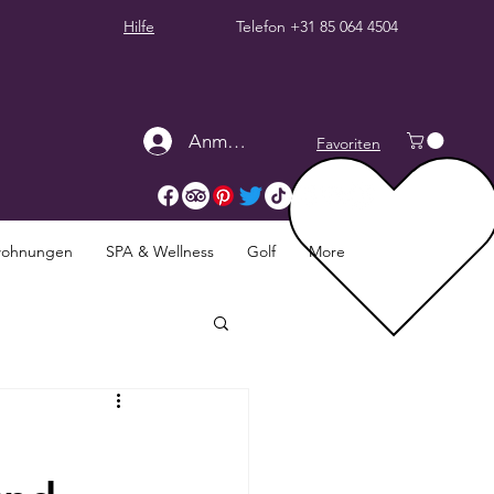
Hilfe
Telefon
+31 85 064 4504
Anmelden
Favoriten
twohnungen
SPA & Wellness
Golf
More