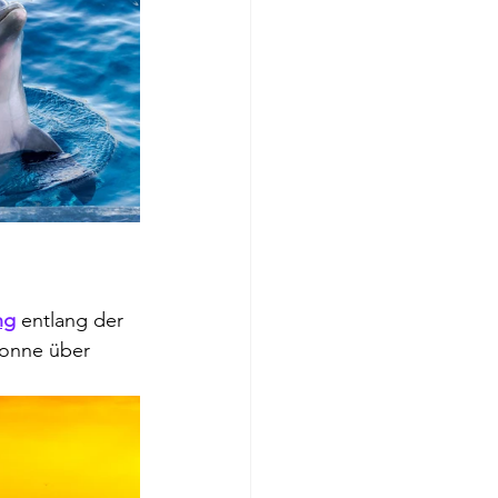
ng
 entlang der 
onne über 