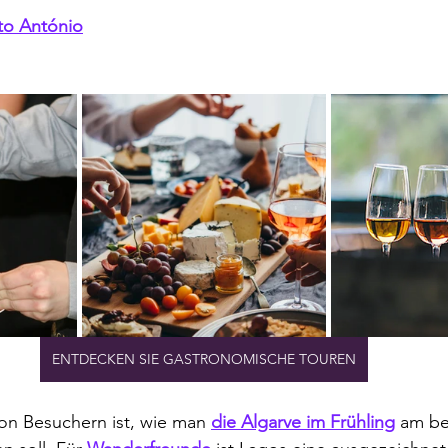
nto António
ENTDECKEN SIE GASTRONOMISCHE TOUREN
on Besuchern ist, wie man 
die Algarve im Frühling
 am be