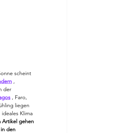
Sonne scheint 
dern
 , 
n der 
agos
 , Faro, 
ühling liegen 
ideales Klima 
 Artikel gehen 
 in den 