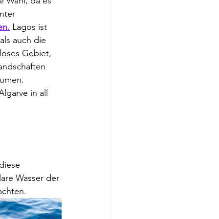
e Wahl, da es 
nter 
en.
 Lagos ist 
ls auch die 
loses Gebiet, 
andschaften 
lumen. 
garve in all 
diese 
lare Wasser der 
achten.