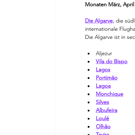
Monaten März, April
Die Algarve,
 die süd
internationale Flugh
Die Algarve ist in 
Aljezur
Vila do Bispo
Lagos
Portimão
Lagoa
Monchique
Silves
Albufeira
Loulé
Olhão
Tavira