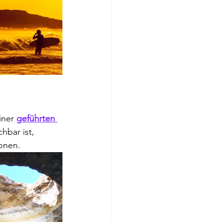
iner 
geführten 
hbar ist, 
onen.