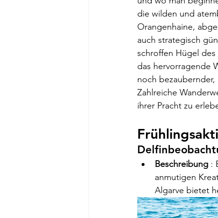
und wo man beginnen
die wilden und atem
Orangenhaine, abge
auch strategisch gün
schroffen Hügel des
das hervorragende W
noch bezaubernder, 
Zahlreiche Wanderweg
ihrer Pracht zu erleb
Frühlingsakt
Delfinbeobach
Beschreibung
 :
anmutigen Kreat
Algarve bietet 